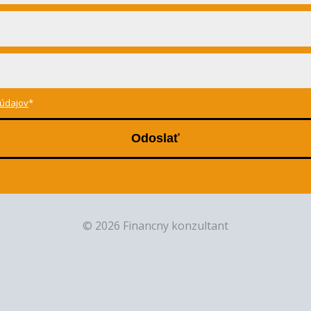
údajov
*
Odoslať
© 2026 Financny konzultant