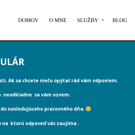
DOMOV
O MNE
SLUŽBY
BLOG
ULÁR
ti. Ak sa chcete niečo opýtať rád vám odpoviem.
 a neodkladne sa vám ozvem.
 do nasledujúceho pracovného dňa.
u na ktorú odpoveď vás zaujíma .