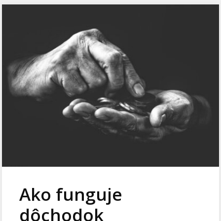
Ako funguje
dôchodok