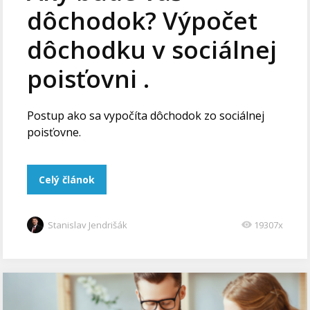
dôchodok? Výpočet
dôchodku v sociálnej
poisťovni .
Postup ako sa vypočíta dôchodok zo sociálnej
poisťovne.
Celý článok
Stanislav Jendrišák
19307x