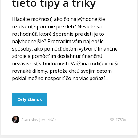
tieto tipy a triky
Hľadáte možnosť, ako čo najvýhodnejšie
uzatvoriť sporenie pre deti? Neviete sa
rozhodnúť, ktoré šporenie pre deti je to
najvhodnejšie? Prezradím vám najlepšie
spôsoby, ako pomôcť deťom vytvoriť finančné
zdroje a pomôcť im dosiahnuť finančnú
nezávislosť v budúcnosti. Väčšina rodičov rieši
rovnaké dilemy, pretože chcú svojim deťom
pokiaľ možno nasporiť čo najviac peňazí....
Celý článok
Stanislav Jendrišák
4763x