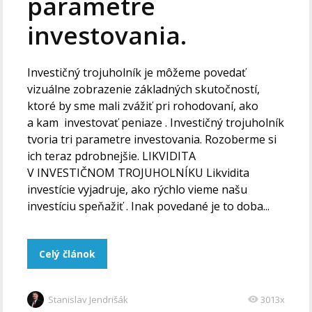
parametre
investovania.
Investičný trojuholník je môžeme povedať
vizuálne zobrazenie základných skutočností,
ktoré by sme mali zvážiť pri rohodovaní, ako
a kam investovať peniaze . Investičný trojuholník
tvoria tri parametre investovania. Rozoberme si
ich teraz pdrobnejšie. LIKVIDITA
V INVESTIČNOM TROJUHOLNÍKU Likvidita
investície vyjadruje, ako rýchlo vieme našu
investíciu speňažiť . Inak povedané je to doba...
Celý článok
Stanislav Jendrišák
3013x