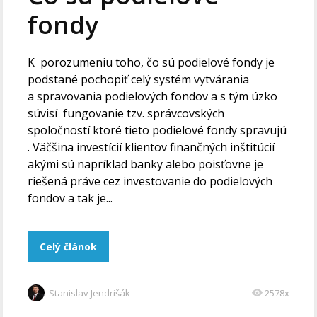
fondy
K porozumeniu toho, čo sú podielové fondy je
podstané pochopiť celý systém vytvárania
a spravovania podielových fondov a s tým úzko
súvisí fungovanie tzv. správcovských
spoločností ktoré tieto podielové fondy spravujú
. Väčšina investícií klientov finančných inštitúcií
akými sú napríklad banky alebo poisťovne je
riešená práve cez investovanie do podielových
fondov a tak je...
Celý článok
Stanislav Jendrišák
2578x