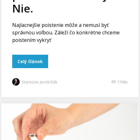
Nie.
Najlacnejšie poistenie môže a nemusí byť
správnou voľbou. Záleží čo konkrétne chceme
poistením vykryť
Celý článok
Stanislav Jendrišák
1748x