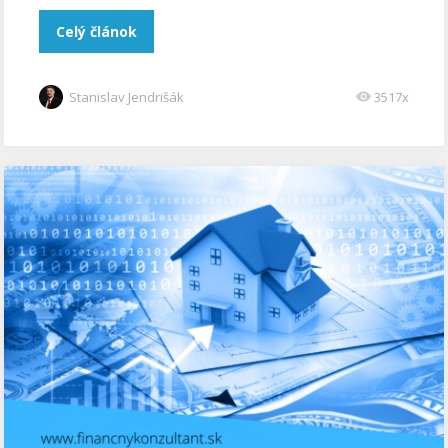
Celý článok
Stanislav Jendrišák
3517x