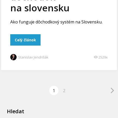
na slovensku
Ako funguje dôchodkový systém na Slovensku.
Celý článok
Stanislav Jendrišák
2529x
1
2
Hledat