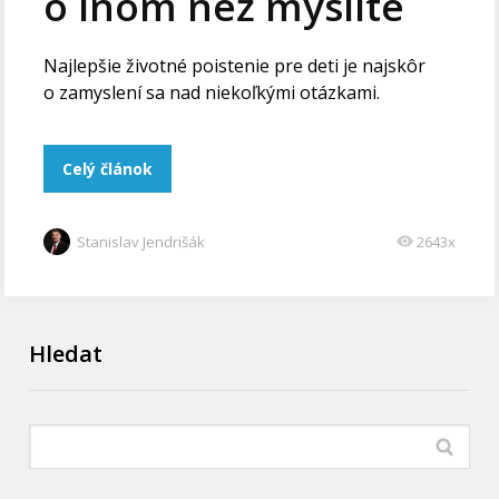
o inom než myslíte
Najlepšie životné poistenie pre deti je najskôr
o zamyslení sa nad niekoľkými otázkami.
Celý článok
Stanislav Jendrišák
2643x
Hledat